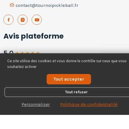
contact@tournoipickleball.fr
Avis plateforme
5.0
★
★
★
★
★
Ce site utilise des cookies et vous donne le contrôle sur ceux que vous
168 avis - 100% recommandent
souhaitez activer
Voir tous les avis
Tout accepter
Tout refuser
Personnaliser
Politique de confidentialité
© 2026 Tournoi Pickleball – Tous droits réservés
Mentions légales
Politique de confidentialité