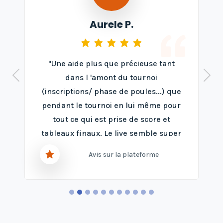
Aurele P.
"Une aide plus que précieuse tant
dans l 'amont du tournoi
(inscriptions/ phase de poules...) que
pendant le tournoi en lui même pour
tout ce qui est prise de score et
tableaux finaux. Le live semble super
utile aux joueurs !!!! Un très bel outil
Avis sur la plateforme
qui avec quelques améliorations
deviendra une pépite incontournable
à tous les JA de la FFT (tous sports
confondus)"