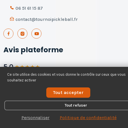
06 51 61 15 87
contact@tournoipickleball.fr
Avis plateforme
5.0
★
★
★
★
★
Ce site utilise des cookies et vous donne le contrôle sur ceux que vous
168 avis - 100% recommandent
souhaitez activer
Voir tous les avis
Tout accepter
Tout refuser
Personnaliser
Politique de confidentialité